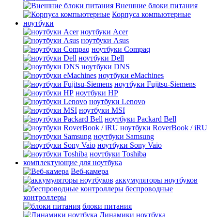
Внешние блоки питания
Корпуса компьютерные
ноутбуки
ноутбуки Acer
ноутбуки Asus
ноутбуки Compaq
ноутбуки Dell
ноутбуки DNS
ноутбуки eMachines
ноутбуки Fujitsu-Siemens
ноутбуки HP
ноутбуки Lenovo
ноутбуки MSI
ноутбуки Packard Bell
ноутбуки RoverBook / iRU
ноутбуки Samsung
ноутбуки Sony Vaio
ноутбуки Toshiba
комплектующие для ноутбука
Веб-камера
аккумуляторы ноутбуков
беспроводные
контроллеры
блоки питания
Динамики ноутбука