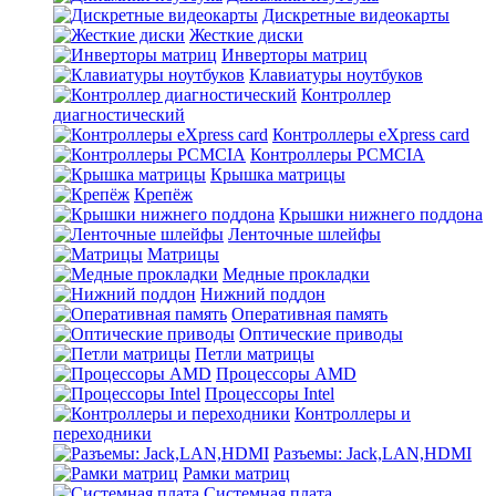
Дискретные видеокарты
Жесткие диски
Инверторы матриц
Клавиатуры ноутбуков
Контроллер
диагностический
Контроллеры eXpress card
Контроллеры PCMCIA
Крышка матрицы
Крепёж
Крышки нижнего поддона
Ленточные шлейфы
Матрицы
Медные прокладки
Нижний поддон
Оперативная память
Оптические приводы
Петли матрицы
Процессоры AMD
Процессоры Intel
Контроллеры и
переходники
Разъемы: Jack,LAN,HDMI
Рамки матриц
Системная плата