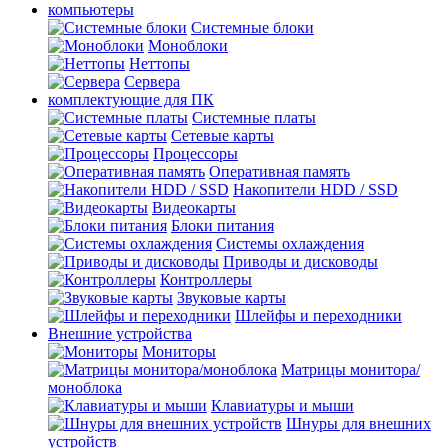
компьютеры
Системные блоки
Моноблоки
Неттопы
Сервера
комплектующие для ПК
Cистемные платы
Сетевые карты
Процесcоры
Оперативная память
Накопители HDD / SSD
Видеокарты
Блоки питания
Системы охлаждения
Приводы и дисководы
Контроллеры
Звуковые карты
Шлейфы и переходники
Внешние устройства
Мониторы
Матрицы монитора/
моноблока
Клавиатуры и мыши
Шнуры для внешних
устройств