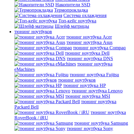
Накопители SSD
Термопрокладка
Система охлаждения
Топ-кейс ноутбука
Шлейф матрицы
тюнинг ноутбуков
тюнинг ноутбука Acer
тюнинг ноутбука Asus
тюнинг ноутбука Compaq
тюнинг ноутбука Dell
тюнинг ноутбука DNS
тюнинг ноутбука
eMachines
тюнинг ноутбука Fujitsu
тюнинг ноутбуков
тюнинг ноутбука HP
тюнинг ноутбука Lenovo
тюнинг ноутбука MSI
тюнинг ноутбука
Packard Bell
тюнинг ноутбука
RoverBook / iRU
тюнинг ноутбука Samsung
тюнинг ноутбука Sony