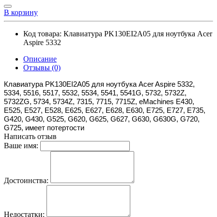
В корзину
Код товара:
Клавиатура PK130EI2A05 для ноутбука Acer
Aspire 5332
Описание
Отзывы (0)
Клавиатура PK130EI2A05 для ноутбука Acer Aspire 5332,
5334, 5516, 5517, 5532, 5534, 5541, 5541G, 5732, 5732Z,
5732ZG, 5734, 5734Z, 7315, 7715, 7715Z, eMachines E430,
E525, E527, E528, E625, E627, E628, E630, E725, E727, E735,
G420, G430, G525, G620, G625, G627, G630, G630G, G720,
G725, имеет потертости
Написать отзыв
Ваше имя:
Достоинства:
Недостатки: