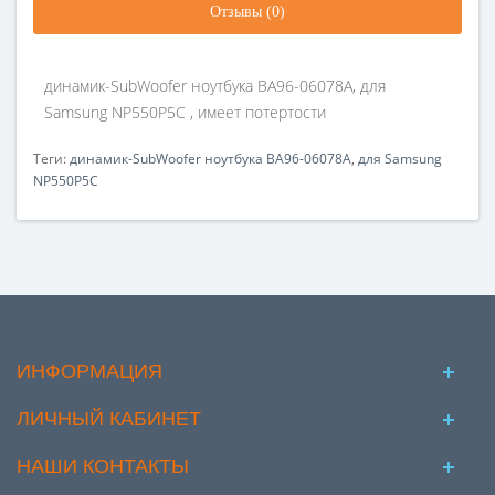
Отзывы (0)
динамик-SubWoofer ноутбука BA96-06078A, для
Samsung NP550P5C , имеет потертости
Теги:
динамик-SubWoofer ноутбука BA96-06078A
,
для Samsung
NP550P5C
ИНФОРМАЦИЯ
ЛИЧНЫЙ КАБИНЕТ
НАШИ КОНТАКТЫ