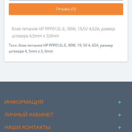
Отзывы (0)
блок питания HP PPP012L-E, 90W, 19,5V 4,62A, размер
штекера 4,5mm x 3,0mm
Теги:
блок питания HP PPP012L-E
,
90W
,
19
,
5V 4
,
62A
,
размер
штекера 4
,
5mm x 3
,
0mm
ИНФОРМАЦИЯ
ЛИЧНЫЙ КАБИНЕТ
НАШИ КОНТАКТЫ