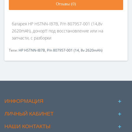
Отзывы (0)
батарея HP HSTNN-IB7B, P/n 807957-001 (14,8v
2620mAh), донор!!! под восстановление или на
запчасти, с разборки
Теги:
HP HSTNN-IB7B
,
P/n 807957-001 (14
,
8v 2620mAh)
ИНФОРМАЦИЯ
ЛИЧНЫЙ КАБИНЕТ
НАШИ КОНТАКТЫ