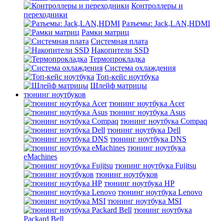
Контроллеры и
переходники
Разъемы: Jack,LAN,HDMI
Рамки матриц
Системная плата
Накопители SSD
Термопрокладка
Система охлаждения
Топ-кейс ноутбука
Шлейф матрицы
тюнинг ноутбуков
тюнинг ноутбука Acer
тюнинг ноутбука Asus
тюнинг ноутбука Compaq
тюнинг ноутбука Dell
тюнинг ноутбука DNS
тюнинг ноутбука
eMachines
тюнинг ноутбука Fujitsu
тюнинг ноутбуков
тюнинг ноутбука HP
тюнинг ноутбука Lenovo
тюнинг ноутбука MSI
тюнинг ноутбука
Packard Bell