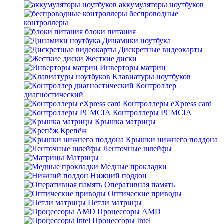
аккумуляторы ноутбуков
беспроводные
контроллеры
блоки питания
Динамики ноутбука
Дискретные видеокарты
Жесткие диски
Инверторы матриц
Клавиатуры ноутбуков
Контроллер
диагностический
Контроллеры eXpress card
Контроллеры PCMCIA
Крышка матрицы
Крепёж
Крышки нижнего поддона
Ленточные шлейфы
Матрицы
Медные прокладки
Нижний поддон
Оперативная память
Оптические приводы
Петли матрицы
Процессоры AMD
Процессоры Intel