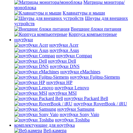
Матрицы монитора/
моноблока
Клавиатуры и мыши
Шнуры для внешних
устройств
Внешние блоки питания
Корпуса компьютерные
ноутбуки
ноутбуки Acer
ноутбуки Asus
ноутбуки Compaq
ноутбуки Dell
ноутбуки DNS
ноутбуки eMachines
ноутбуки Fujitsu-Siemens
ноутбуки HP
ноутбуки Lenovo
ноутбуки MSI
ноутбуки Packard Bell
ноутбуки RoverBook / iRU
ноутбуки Samsung
ноутбуки Sony Vaio
ноутбуки Toshiba
комплектующие для ноутбука
Веб-камера